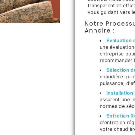
transparent et effi
vous guidant vers l
Notre Processu
Annoire :
Évaluation 
une évaluation
entreprise pou
recommander le
Sélection 
chaudière qui 
puissance, d'e
Installation
assurent une i
normes de sécu
Entretien R
d'entretien ré
votre chaudièr