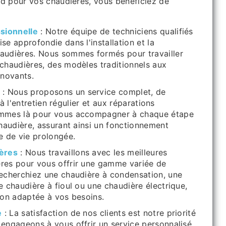
rd pour vos chaudières, vous bénéficiez de
sionnelle
: Notre équipe de techniciens qualifiés
e approfondie dans l'installation et la
audières. Nous sommes formés pour travailler
chaudières, des modèles traditionnels aux
nnovants.
: Nous proposons un service complet, de
e à l'entretien régulier et aux réparations
ommes là pour vous accompagner à chaque étape
chaudière, assurant ainsi un fonctionnement
e de vie prolongée.
ères
: Nous travaillons avec les meilleures
res pour vous offrir une gamme variée de
echerchiez une chaudière à condensation, une
e chaudière à fioul ou une chaudière électrique,
ion adaptée à vos besoins.
e
: La satisfaction de nos clients est notre priorité
engageons à vous offrir un service personnalisé,