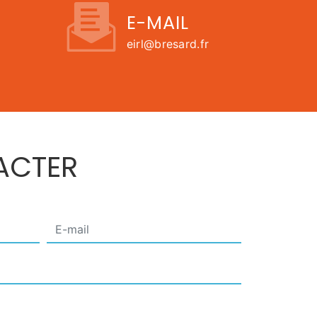
E-MAIL
eirl@bresard.fr
ACTER