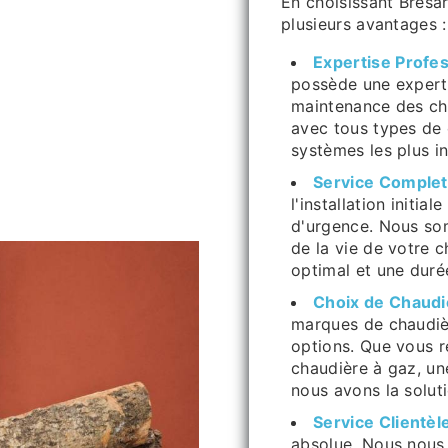
En choisissant Bresa
plusieurs avantages :
Expertise Profes
possède une expertis
maintenance des ch
avec tous types de 
systèmes les plus i
Service Complet
l'installation initial
d'urgence. Nous s
de la vie de votre 
optimal et une duré
Choix de Chaudi
marques de chaudiè
options. Que vous r
chaudière à gaz, un
nous avons la solut
Service Clientèl
absolue. Nous nous 